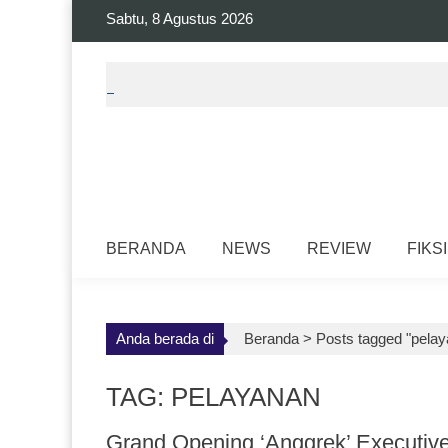
Skip
Sabtu, 8 Agustus 2026
to
content
BERANDA
NEWS
REVIEW
FIKSI
Anda berada di
Beranda >
Posts tagged "pela
TAG: PELAYANAN
Grand Opening ‘Anggrek’ Executiv