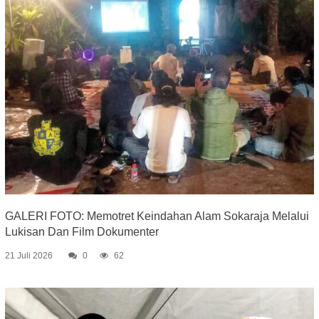
GALERI FOTO: Memotret Keindahan Alam Sokaraja Melalui
Lukisan Dan Film Dokumenter
21 Juli 2026
0
62