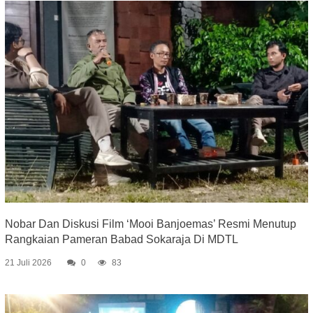
Nobar Dan Diskusi Film ‘Mooi Banjoemas’ Resmi Menutup
Rangkaian Pameran Babad Sokaraja Di MDTL
21 Juli 2026
0
83