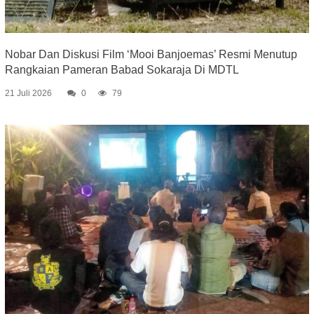
Nobar Dan Diskusi Film ‘Mooi Banjoemas’ Resmi Menutup
Rangkaian Pameran Babad Sokaraja Di MDTL
21 Juli 2026
0
79