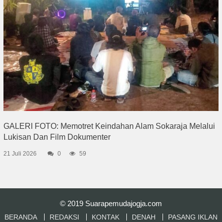
GALERI FOTO: Memotret Keindahan Alam Sokaraja Melalui
Lukisan Dan Film Dokumenter
21 Juli 2026
0
59
© 2019
Suarapemudajogja.com
BERANDA
REDAKSI
KONTAK
DENAH
PASANG IKLAN