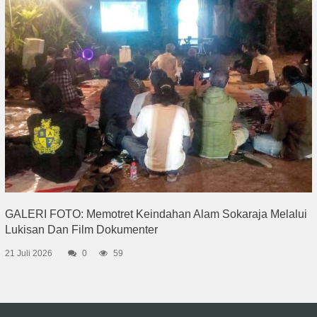
GALERI FOTO: Memotret Keindahan Alam Sokaraja Melalui
Lukisan Dan Film Dokumenter
21 Juli 2026
0
59