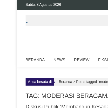
Skip
Sabtu, 8 Agustus 2026
to
content
BERANDA
NEWS
REVIEW
FIKSI
Anda berada di
Beranda >
Posts tagged "mode
TAG: MODERASI BERAGAM
Diskusi Publik ‘Membangun Kesad