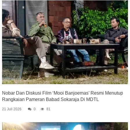
Nobar Dan Diskusi Film ‘Mooi Banjoemas’ Resmi Menutup
Rangkaian Pameran Babad Sokaraja Di MDTL
21 Juli 2026
0
81