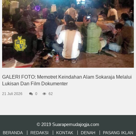
GALERI FOTO: Memotret Keindahan Alam Sokaraja Melalui
Lukisan Dan Film Dokumenter
21 Juli 2026
0
62
© 2019
Suarapemudajogja.com
BERANDA
REDAKSI
KONTAK
DENAH
PASANG IKLAN