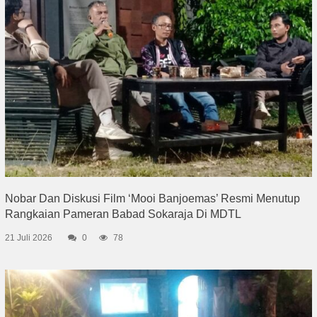
Nobar Dan Diskusi Film ‘Mooi Banjoemas’ Resmi Menutup
Rangkaian Pameran Babad Sokaraja Di MDTL
21 Juli 2026
0
78