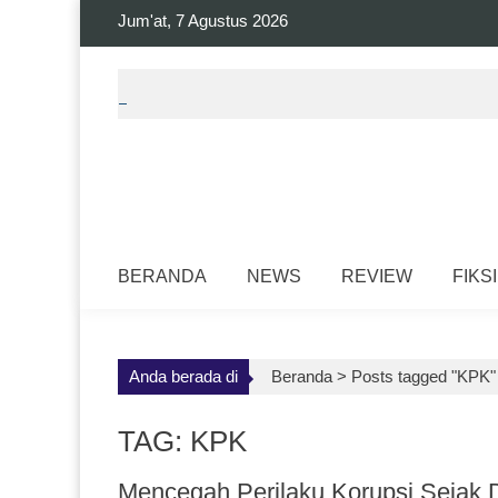
Skip
Jum'at, 7 Agustus 2026
to
content
BERANDA
NEWS
REVIEW
FIKSI
Anda berada di
Beranda >
Posts tagged "KPK"
TAG: KPK
Mencegah Perilaku Korupsi Sejak D