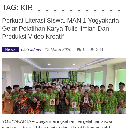
TAG: KIR
Perkuat Literasi Siswa, MAN 1 Yogyakarta
Gelar Pelatihan Karya Tulis Ilmiah Dan
Produksi Video Kreatif
News
0
288
oleh
admin
-
13 Maret 2026
YOGYAKARTA – Upaya meningkatkan pengetahuan siswa
mengenai literasi dalam dunia industri kreatif ditempuh oleh