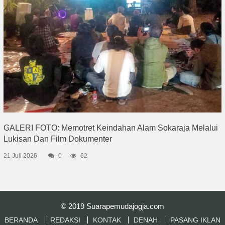
GALERI FOTO: Memotret Keindahan Alam Sokaraja Melalui
Lukisan Dan Film Dokumenter
21 Juli 2026
0
62
© 2019
Suarapemudajogja.com
BERANDA
REDAKSI
KONTAK
DENAH
PASANG IKLAN