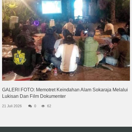
GALERI FOTO: Memotret Keindahan Alam Sokaraja Melalui
Lukisan Dan Film Dokumenter
21 Juli 2026
0
62