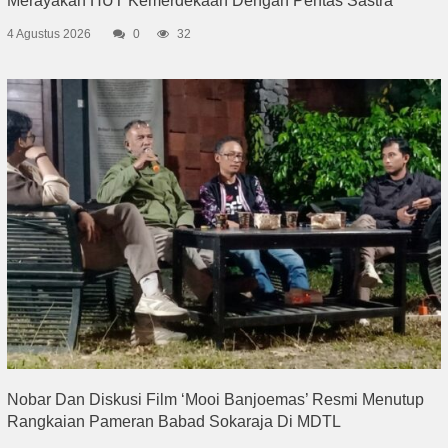
Merayakan HUT Kemerdekaan Dengan Pentas Sastra
4 Agustus 2026
0
32
Nobar Dan Diskusi Film ‘Mooi Banjoemas’ Resmi Menutup
Rangkaian Pameran Babad Sokaraja Di MDTL