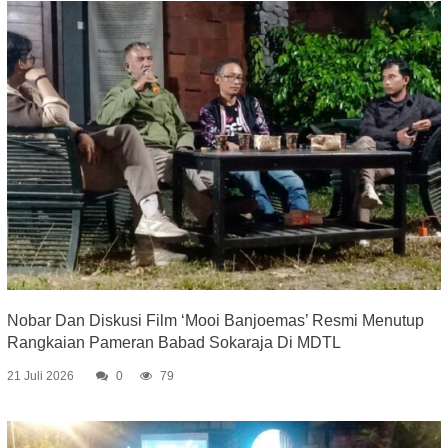
Nobar Dan Diskusi Film ‘Mooi Banjoemas’ Resmi Menutup
Rangkaian Pameran Babad Sokaraja Di MDTL
21 Juli 2026
0
79