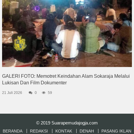
GALERI FOTO: Memotret Keindahan Alam Sokaraja Melalui
Lukisan Dan Film Dokumenter
21 Juli 2026
0
59
© 2019
Suarapemudajogja.com
BERANDA
REDAKSI
KONTAK
DENAH
PASANG IKLAN