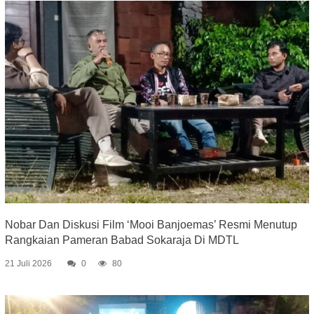
Nobar Dan Diskusi Film ‘Mooi Banjoemas’ Resmi Menutup
Rangkaian Pameran Babad Sokaraja Di MDTL
21 Juli 2026
0
80