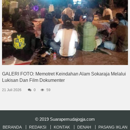
GALERI FOTO: Memotret Keindahan Alam Sokaraja Melalui
Lukisan Dan Film Dokumenter
21 Juli 2026
0
59
© 2019
Suarapemudajogja.com
BERANDA
REDAKSI
KONTAK
DENAH
PASANG IKLAN