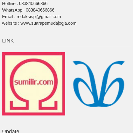
Hotline : 083840666866
WhatsApp : 083840666866
Email : redaksispj@gmail.com
website : www.suarapemudajogja.com
LINK
Update