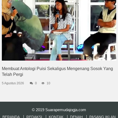
Membuat Antologi Puisi Sekaligus Mengenang Sosok Yang
Telah Pergi
5 Agustus 2026
0
10
© 2019
Suarapemudajogja.com
BERANDA
REDAKSI
KONTAK
DENAH
PASANG IKLAN