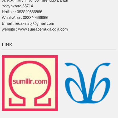
Jl. R.A. Kartini No. 38 Trirenggo Bantul
Yogyakarta 55714
Hotline : 083840666866
WhatsApp : 083840666866
Email : redaksispj@gmail.com
website : www.suarapemudajogja.com
LINK